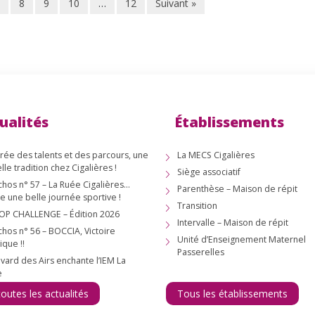
8
9
10
…
12
Suivant »
ualités
Établissements
irée des talents et des parcours, une
La MECS Cigalières
lle tradition chez Cigalières !
Siège associatif
chos n° 57 – La Ruée Cigalières…
Parenthèse – Maison de répit
e une belle journée sportive !
Transition
OP CHALLENGE – Édition 2026
Intervalle – Maison de répit
chos n° 56 – BOCCIA, Victoire
Unité d’Enseignement Maternel
ique !!
Passerelles
vard des Airs enchante l’IEM La
e
toutes les actualités
Tous les établissements