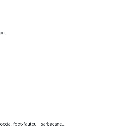
vant…
boccia, foot-fauteuil, sarbacane,…