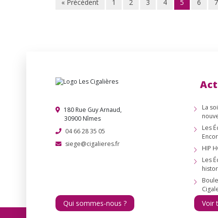
« Précédent
1
2
3
4
5
6
7
Act
La so
180 Rue Guy Arnaud,
nouve
30900 Nîmes
Les É
04 66 28 35 05
Encor
siege@cigalieres.fr
HIP H
Les É
histor
Boule
Cigal
Qui sommes-nous ?
Voir 