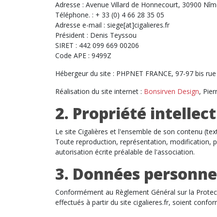
Adresse : Avenue Villard de Honnecourt, 30900 Nî
Téléphone. : + 33 (0) 4 66 28 35 05
Adresse e-mail : siege[at]cigalieres.fr
Président : Denis Teyssou
SIRET : 442 099 669 00206
Code APE : 9499Z
Hébergeur du site : PHPNET FRANCE, 97-97 bis ru
Réalisation du site internet :
Bonsirven Design
, Pie
2. Propriété intellec
Le site Cigalières et l'ensemble de son contenu (tex
Toute reproduction, représentation, modification, pu
autorisation écrite préalable de l'association.
3. Données personne
Conformément au Règlement Général sur la Protectio
effectués à partir du site cigalieres.fr, soient conf