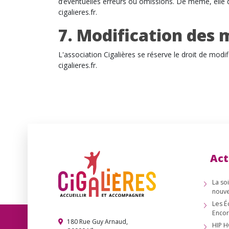
d’éventuelles erreurs ou omissions. De même, elle dé
cigalieres.fr.
7. Modification des 
L'association Cigalières se réserve le droit de modi
cigalieres.fr.
Act
La so
nouve
Les É
Encor
180 Rue Guy Arnaud,
HIP H