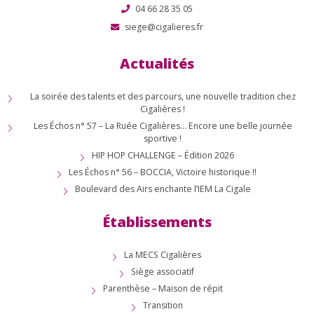
04 66 28 35 05
siege@cigalieres.fr
Actualités
La soirée des talents et des parcours, une nouvelle tradition chez
Cigalières !
Les Échos n° 57 – La Ruée Cigalières… Encore une belle journée
sportive !
HIP HOP CHALLENGE – Édition 2026
Les Échos n° 56 – BOCCIA, Victoire historique !!
Boulevard des Airs enchante l’IEM La Cigale
Établissements
La MECS Cigalières
Siège associatif
Parenthèse – Maison de répit
Transition