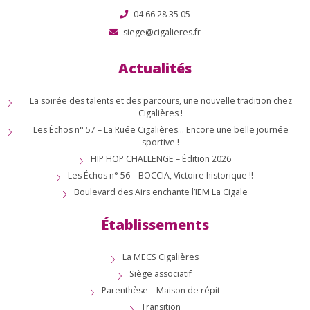
04 66 28 35 05
siege@cigalieres.fr
Actualités
La soirée des talents et des parcours, une nouvelle tradition chez
Cigalières !
Les Échos n° 57 – La Ruée Cigalières… Encore une belle journée
sportive !
HIP HOP CHALLENGE – Édition 2026
Les Échos n° 56 – BOCCIA, Victoire historique !!
Boulevard des Airs enchante l’IEM La Cigale
Établissements
La MECS Cigalières
Siège associatif
Parenthèse – Maison de répit
Transition