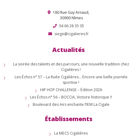
180 Rue Guy Arnaud,
30900 Nîmes
04 66 28 35 05
siege@cigalieres.fr
Actualités
La soirée des talents et des parcours, une nouvelle tradition chez
Cigalières !
Les Échos n° 57 – La Ruée Cigalières… Encore une belle journée
sportive !
HIP HOP CHALLENGE – Édition 2026
Les Échos n° 56 – BOCCIA, Victoire historique !!
Boulevard des Airs enchante l’IEM La Cigale
Établissements
La MECS Cigalières