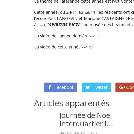
Le thème de l'atelier de cette année est l'Art Cont
Cette année, du 24/11 au 28/11, les résidents ont
l’école Paul LANGEVIN et Marjorie CASTAIGNEDE leur
à 14h, "
SPIRITUS PICTI
", au musée des beaux-arts.
La vidéo de l'année dernière -->
Ici
La vidéo de cette année -->
Ici
Facebook
Twitter
Goo
Articles apparentés
Journée de Noël
interquartier !...
décembre 18, 2025