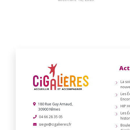
Act
La so
nouve
Les É
Encor
180 Rue Guy Arnaud,
HIP H
30900 Nîmes
Les É
04 66 28 35 05
histor
siege@cigalieres.fr
Boule