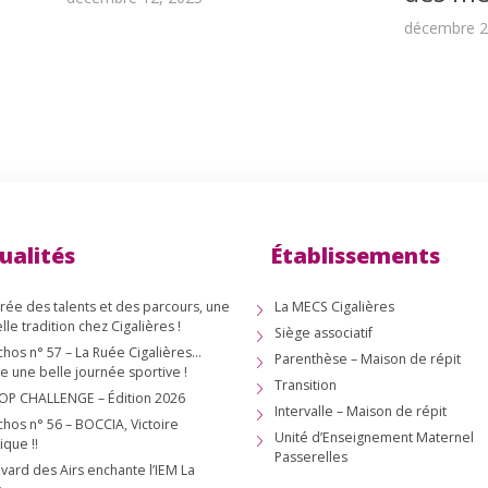
décembre 2
ualités
Établissements
irée des talents et des parcours, une
La MECS Cigalières
lle tradition chez Cigalières !
Siège associatif
chos n° 57 – La Ruée Cigalières…
Parenthèse – Maison de répit
e une belle journée sportive !
Transition
OP CHALLENGE – Édition 2026
Intervalle – Maison de répit
chos n° 56 – BOCCIA, Victoire
Unité d’Enseignement Maternel
ique !!
Passerelles
vard des Airs enchante l’IEM La