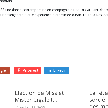
emporain.
 créé une danse contemporaine en compagnie d'Elsa DECAUDIN, chorég
 enseignante. Cette expérience a été filmée durant toute la Rési'dan
gle+
Pinterest
Linkedin
Election de Miss et
La fête
Mister Cigale !...
sorciè
des mer
décembre 12, 2025