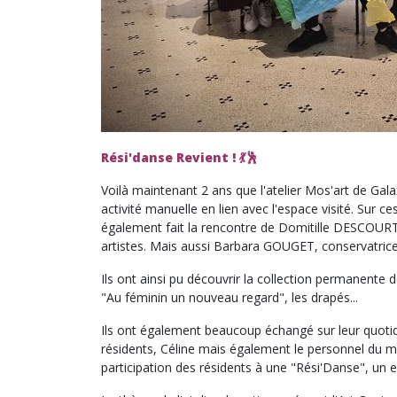
Rési'danse Revient ! 💃🕺
Voilà maintenant 2 ans que l'atelier Mos'art de Gala
activité manuelle en lien avec l'espace visité. Sur c
également fait la rencontre de Domitille DESCOURTI
artistes. Mais aussi Barbara GOUGET, conservatric
Ils ont ainsi pu découvrir la collection permanente
"Au féminin un nouveau regard", les drapés...
Ils ont également beaucoup échangé sur leur quotidie
résidents, Céline mais également le personnel du mu
participation des résidents à une "Rési'Danse", un 