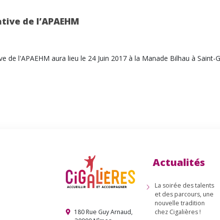
ative de l’APAEHM
ve de l'APAEHM aura lieu le 24 Juin 2017 à la Manade Bilhau à Saint
nous !
Actualités
tion
La soirée des talents
idature
et des parcours, une
nouvelle tradition
180 Rue Guy Arnaud,
chez Cigalières !