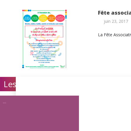
Fête associ
juin 23, 2017
La Fête Associati
Les Echos
Rejoignez-
Contact
…
Adhérer à l'associa
Nos appels à cand