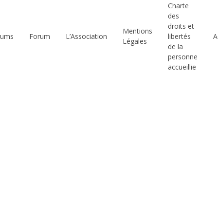
Charte
des
droits et
Mentions
rums
Forum
L’Association
libertés
A
Légales
de la
personne
accueillie