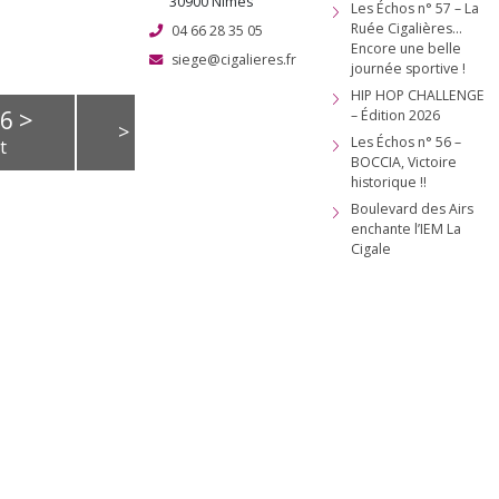
 des
30900 Nîmes
Les Échos n° 57 – La
Ruée Cigalières…
04 66 28 35 05
ts
Encore une belle
siege@cigalieres.fr
journée sportive !
HIP HOP CHALLENGE
>
26
– Édition 2026
>
Les Échos n° 56 –
t
BOCCIA, Victoire
historique !!
V
S
D
Boulevard des Airs
1
2
enchante l’IEM La
Cigale
7
8
9
14
15
16
21
22
23
28
29
30