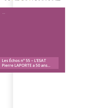
Dernières
…
actualités
Pierre LAPORTE a 50 ans...
Les Échos n° 55 – L’ESAT
La soirée des talent
une nouvelle traditio
Les Échos n° 57 – L
Encore une belle jou
HIP HOP CHALLENGE
Les Échos n° 56 – B
Les Échos n° 55 – L’ESAT
historique !!
Pierre LAPORTE a 50 ans...
Boulevard des Airs 
Cigale
Nîmes Urban Trail 20
Cigalières s’illustre 
partenaires engagés
Rési’danse revient !
Retour sur une belle