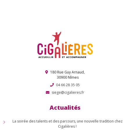
Retour sur une belle fête associative – 9 janvier 2026
Journée de Noël interquartier !
Election de Miss et Mister Cigale !
180 Rue Guy Arnaud,
30900 Nîmes
04 66 28 35 05
siege@cigalieres.fr
Actualités
La soirée des talents et des parcours, une nouvelle tradition chez
Cigalières !