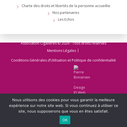
Charte des droits et libertés de la personne accueillie
Nos partenaires
Les Echos
Association Cigalières © 2026 - Tous droits réservés
Mentions Légales
Conditions Générales d’Utilisation et Politique de confidentialité
Nous utilisons des cookies pour vous garantir la meilleure
expérience sur notre site web. Si vous continuez à utiliser ce
site, nous supposerons que vous en êtes satisfait.
Webdesign & code
OK
Par Pierre Bonsirven