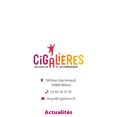
parmi les partenaires engagés
Rési’danse revient !
Retour sur une belle fête associative – 9 janvier 2026
Journée de Noël interquartier !
Election de Miss et Mister Cigale !
180 Rue Guy Arnaud,
30900 Nîmes
04 66 28 35 05
siege@cigalieres.fr
Actualités