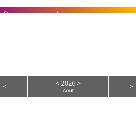
Rejoignez-nous !
Contact
Adhérer à l'association
Nos appels à candidature
Calendrier des évènements
<
>
2026
<
>
Août
L
M
M
J
V
S
D
1
2
3
4
5
6
7
8
9
10
11
12
13
14
15
16