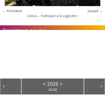
← Précédent
Suivant →
CAVLA – Participez à la cagnotte !
Rejoignez-nous !
Contact
Adhérer à l'association
Nos appels à candidature
Calendrier des évènements
<
>
2026
<
>
Août
L
M
M
J
V
S
D
1
2