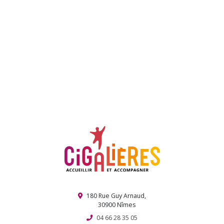
Les Échos n° 56 – BOCCIA, Victoire historique !!
Boulevard des Airs enchante l’IEM La Cigale
Nîmes Urban Trail 2026 : l’association Cigalières s’illustre (encore)
parmi les partenaires engagés
Rési’danse revient !
Retour sur une belle fête associative – 9 janvier 2026
Journée de Noël interquartier !
Election de Miss et Mister Cigale !
180 Rue Guy Arnaud,
30900 Nîmes
04 66 28 35 05