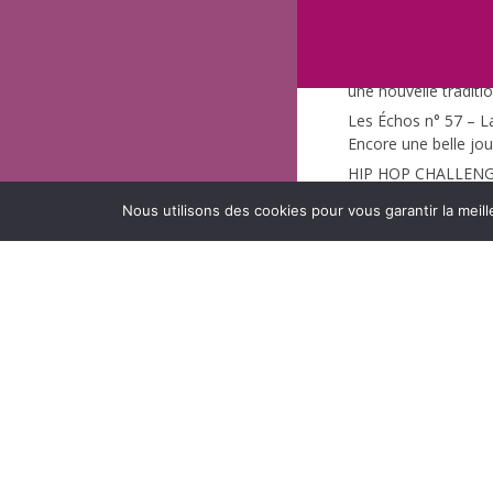
actualités
Pierre LAPORTE a 50 ans...
Les Échos n° 55 – L’ESAT
La soirée des talent
une nouvelle traditio
Les Échos n° 57 – L
Encore une belle jou
HIP HOP CHALLENGE
Les Échos n° 56 – BOCCIA,
Victoire historique !!
Les Échos n° 56 – B
Les Échos n° 55 – L’ESAT
Nous utilisons des cookies pour vous garantir la meill
historique !!
Pierre LAPORTE a 50 ans...
Boulevard des Airs 
Cigale
Nîmes Urban Trail 20
Cigalières s’illustre 
partenaires engagés
Rési’danse revient !
Retour sur une belle
9 janvier 2026
Journée de Noël inte