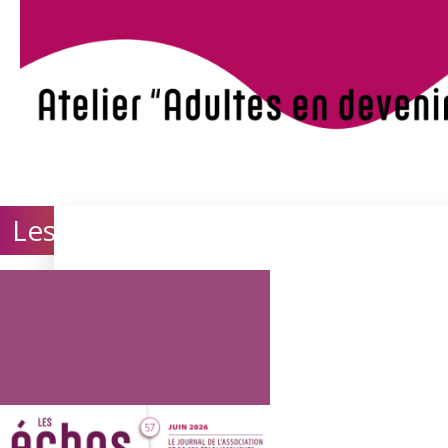
…
Les Echos
Rejoignez-
Contact
Adhérer à l'associa
Nos appels à cand
Calendrier
évènemen