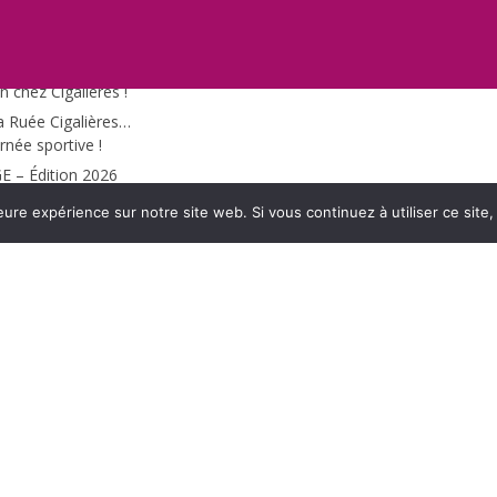
s et des parcours,
n chez Cigalières !
a Ruée Cigalières…
rnée sportive !
 – Édition 2026
OCCIA, Victoire
eure expérience sur notre site web. Si vous continuez à utiliser ce sit
enchante l’IEM La
26 : l’association
(encore) parmi les
 fête associative –
rquartier !