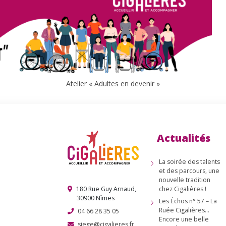
Atelier « Adultes en devenir »
nous !
Actualités
tion
La soirée des talents
idature
et des parcours, une
nouvelle tradition
180 Rue Guy Arnaud,
chez Cigalières !
 des
30900 Nîmes
Les Échos n° 57 – La
Ruée Cigalières…
04 66 28 35 05
ts
Encore une belle
siege@cigalieres.fr