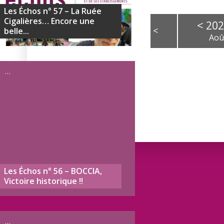
Les Échos n° 57 – La Ruée
Cigalières… Encore une
<
20
<
belle...
Aoû
L
M
M
J
…
3
4
5
6
10
11
12
13
17
18
19
20
24
25
26
27
31
Les Échos n° 56 – BOCCIA,
Victoire historique !!
Dernières
…