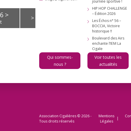
journée sportive !
HIP HOP CHALLENGE
>
26
– Édition 2026
>
Les Échos n° 56 –
t
BOCCIA, Victoire
historique !!
V
S
D
Boulevard des Airs
1
2
enchante l’IEM La
Cigale
7
8
9
Qui sommes-
Voir toutes les
14
15
16
nous ?
actualités
21
22
23
28
29
30
Association Cigalières © 2026 -
Mentions
Con
Tous droits réservés
Légales