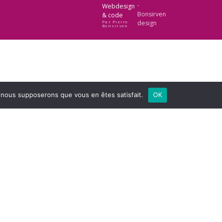
Webdesign
& code
Par Pierre
Bonsirven
e, nous supposerons que vous en êtes satisfait.
OK