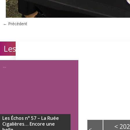
← Précédent
Les Echos
Rejoignez-
Contact
…
Adhérer à l'associa
Nos appels à cand
Calendrier
évènemen
Les Échos n° 57 – La Ruée
Cigalières… Encore une
<
20
<
belle...