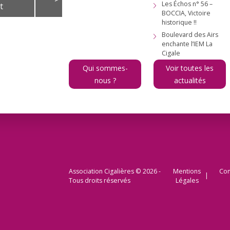
Les Échos n° 56 –
t
BOCCIA, Victoire
historique !!
V
S
D
Boulevard des Airs
1
2
enchante l’IEM La
Cigale
7
8
9
Qui sommes-
Voir toutes les
14
15
16
nous ?
actualités
21
22
23
28
29
30
Association Cigalières © 2026 -
Mentions
Con
Tous droits réservés
Légales
s et des parcours,