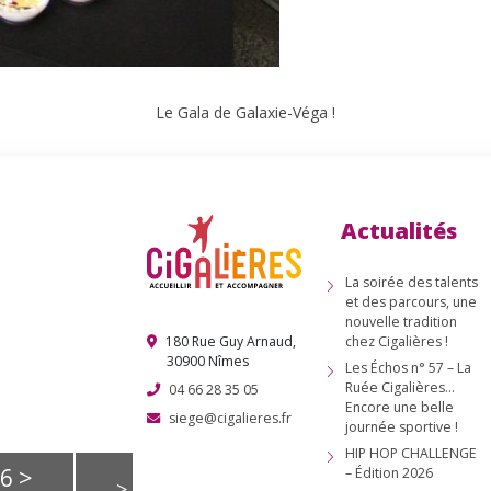
Le Gala de Galaxie-Véga !
nous !
Actualités
tion
La soirée des talents
idature
et des parcours, une
nouvelle tradition
180 Rue Guy Arnaud,
chez Cigalières !
 des
30900 Nîmes
Les Échos n° 57 – La
Ruée Cigalières…
04 66 28 35 05
ts
Encore une belle
siege@cigalieres.fr
journée sportive !
HIP HOP CHALLENGE
>
26
– Édition 2026
>