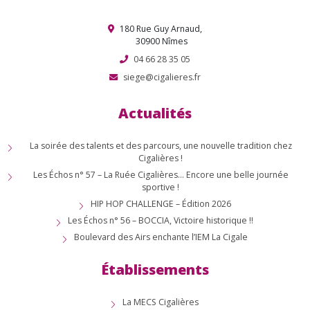
180 Rue Guy Arnaud,
30900 Nîmes
04 66 28 35 05
siege@cigalieres.fr
Actualités
La soirée des talents et des parcours, une nouvelle tradition chez
Cigalières !
Les Échos n° 57 – La Ruée Cigalières… Encore une belle journée
sportive !
HIP HOP CHALLENGE – Édition 2026
Les Échos n° 56 – BOCCIA, Victoire historique !!
Boulevard des Airs enchante l’IEM La Cigale
Établissements
La MECS Cigalières