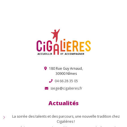
Journée de Noël interquartier !
Election de Miss et Mister Cigale !
180 Rue Guy Arnaud,
30900 Nîmes
04 66 28 35 05
siege@cigalieres.fr
Actualités
La soirée des talents et des parcours, une nouvelle tradition chez
Cigalières !