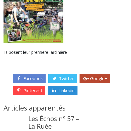
Ils posent leur première jardinière
Facebook
Twitter
Google+
Pinterest
Linkedin
Articles apparentés
Les Échos n° 57 –
La Ruée