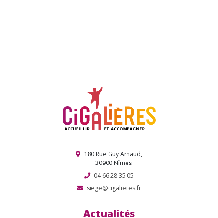
Nîmes Urban Trail 2026 : l’association Cigalières s’illustre (encore)
parmi les partenaires engagés
Rési’danse revient !
Retour sur une belle fête associative – 9 janvier 2026
Journée de Noël interquartier !
Election de Miss et Mister Cigale !
180 Rue Guy Arnaud,
30900 Nîmes
04 66 28 35 05
siege@cigalieres.fr
Actualités