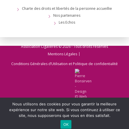
Charte des droits et libertés de la personne accueillie
Nos partenaires
Les Echos
Association Cigalières © 2026 - Tous droits réservés
Mentions Légales
Conditions Générales d’Utilisation et Politique de confidentialité
Nous utilisons des cookies pour vous garantir la meilleure
expérience sur notre site web. Si vous continuez à utiliser ce
site, nous supposerons que vous en êtes satisfait.
Webdesign & code
OK
Par Pierre Bonsirven