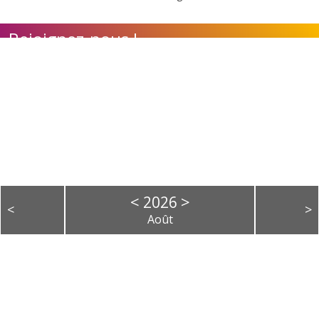
Rejoignez-nous !
Contact
Adhérer à l'association
Nos appels à candidature
Calendrier des évènements
<
>
2026
<
>
Août
L
M
M
J
V
S
D
1
2
3
4
5
6
7
8
9